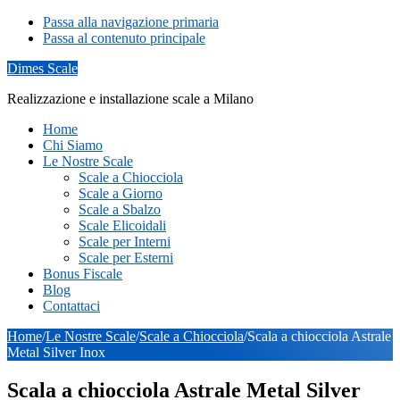
Passa alla navigazione primaria
Passa al contenuto principale
Dimes Scale
Realizzazione e installazione scale a Milano
Home
Chi Siamo
Le Nostre Scale
Scale a Chiocciola
Scale a Giorno
Scale a Sbalzo
Scale Elicoidali
Scale per Interni
Scale per Esterni
Bonus Fiscale
Blog
Contattaci
Home
/
Le Nostre Scale
/
Scale a Chiocciola
/
Scala a chiocciola Astrale
Metal Silver Inox
Scala a chiocciola Astrale Metal Silver