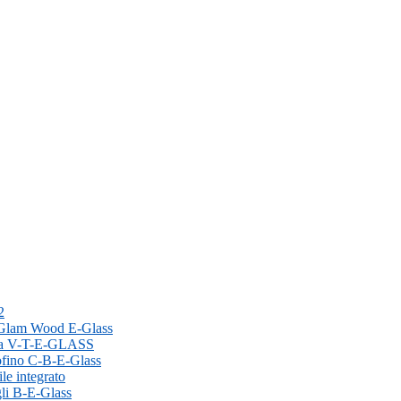
2
i Glam Wood E-Glass
gica V-T-E-GLASS
tofino C-B-E-Glass
le integrato
gli B-E-Glass