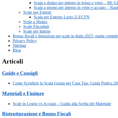
Scala a sbalzo per interno in legno e vetro – BE G
Scala a giorno per interno in vetro e acciaio – Nau
Scale per Esterni
Scala per Esterno Lerici Z-ECFN
Scale a Sbalzo
Scale Elicoidali
Scale per Interni
Bonus fiscali e detrazioni per scale in Italia 2025: guida comp
Privacy Policy
Sitemap
Blog
Articoli
Guide e Consigli
Come Scegliere la Scala Giusta per Casa Tua: Guida Pratica 2
Materiali e Finiture
Scale in Legno vs Acciaio – Guida alla Scelta del Materiale
Ristrutturazione e Bonus Fiscali