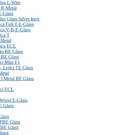
ilus L-Wire
l R-Metal
-E-Glass
ilus Glass Silver Inox
ica Full T-E-Glass
gica V-B-E-Glass
gica T
 Metal
ogica ECL
nto BE Glass
ca BE Glass
ici Mini F1
 – Lerici TE Glass
Metal
ici Metal BE Glass
rici ECL
m Wood E-Glass
BE Glass
Glass
– PBE Glass
 GBE Glass
 Inox