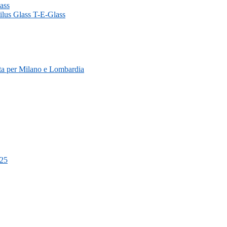
lass
tilus Glass T-E-Glass
leta per Milano e Lombardia
025