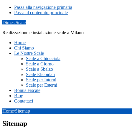
Passa alla navigazione primaria
Passa al contenuto principale
Dimes Scale
Realizzazione e installazione scale a Milano
Home
Chi Siamo
Le Nostre Scale
Scale a Chiocciola
Scale a Giorno
Scale a Sbalzo
Scale Elicoidali
Scale per Interni
Scale per Esterni
Bonus Fiscale
Blog
Contattaci
Home
/
Sitemap
Sitemap