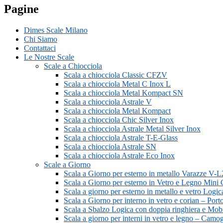
Pagine
Dimes Scale Milano
Chi Siamo
Contattaci
Le Nostre Scale
Scale a Chiocciola
Scala a chiocciola Classic CFZV
Scala a chiocciola Metal C Inox L
Scala a chiocciola Metal Kompact SN
Scala a chiocciola Astrale V
Scala a chiocciola Metal Kompact
Scala a chiocciola Chic Silver Inox
Scala a chiocciola Astrale Metal Silver Inox
Scala a chiocciola Astrale T-E-Glass
Scala a chiocciola Astrale SN
Scala a chiocciola Astrale Eco Inox
Scale a Giorno
Scala a Giorno per esterno in metallo Varazze V-L
Scala a Giorno per esterno in Vetro e Legno Min
Scala a giorno per esterno in metallo e vetro Lo
Scala a Giorno per interno in vetro e corian – Por
Scala a Sbalzo Logica con doppia ringhiera e Mobi
Scala a giorno per interni in vetro e legno – Camo