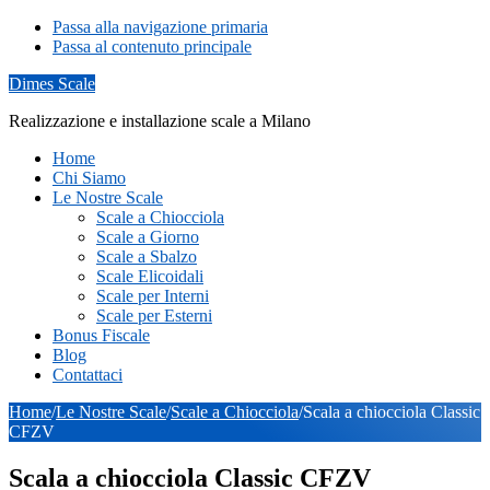
Passa alla navigazione primaria
Passa al contenuto principale
Dimes Scale
Realizzazione e installazione scale a Milano
Home
Chi Siamo
Le Nostre Scale
Scale a Chiocciola
Scale a Giorno
Scale a Sbalzo
Scale Elicoidali
Scale per Interni
Scale per Esterni
Bonus Fiscale
Blog
Contattaci
Home
/
Le Nostre Scale
/
Scale a Chiocciola
/
Scala a chiocciola Classic
CFZV
Scala a chiocciola Classic CFZV