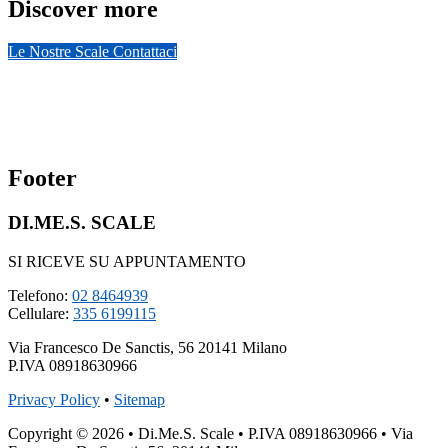
Discover more
Le Nostre Scale
Contattaci
Footer
DI.ME.S. SCALE
SI RICEVE SU APPUNTAMENTO
Telefono:
02 8464939
Cellulare:
335 6199115
Via Francesco De Sanctis, 56 20141 Milano
P.IVA 08918630966
Privacy Policy
•
Sitemap
Copyright © 2026 • Di.Me.S. Scale • P.IVA 08918630966 • Via