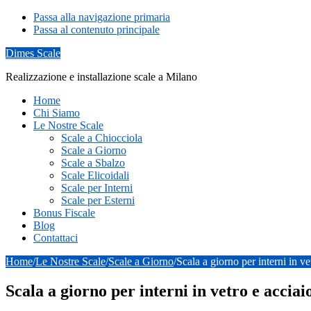
Passa alla navigazione primaria
Passa al contenuto principale
Dimes Scale
Realizzazione e installazione scale a Milano
Home
Chi Siamo
Le Nostre Scale
Scale a Chiocciola
Scale a Giorno
Scale a Sbalzo
Scale Elicoidali
Scale per Interni
Scale per Esterni
Bonus Fiscale
Blog
Contattaci
Home
/
Le Nostre Scale
/
Scale a Giorno
/
Scala a giorno per interni in v
Scala a giorno per interni in vetro e acciai