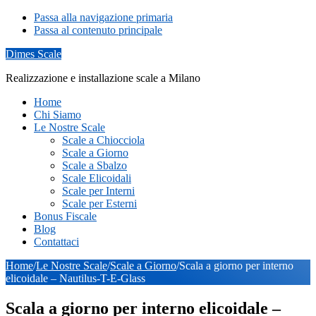
Passa alla navigazione primaria
Passa al contenuto principale
Dimes Scale
Realizzazione e installazione scale a Milano
Home
Chi Siamo
Le Nostre Scale
Scale a Chiocciola
Scale a Giorno
Scale a Sbalzo
Scale Elicoidali
Scale per Interni
Scale per Esterni
Bonus Fiscale
Blog
Contattaci
Home
/
Le Nostre Scale
/
Scale a Giorno
/
Scala a giorno per interno
elicoidale – Nautilus-T-E-Glass
Scala a giorno per interno elicoidale –