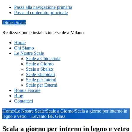
Passa alla navigazione primaria
Passa al contenuto principale
Dimes Scale
Realizzazione e installazione scale a Milano
Home
Chi Siamo
Le Nostre Scale
Scale a Chiocciola
Scale a Giorno
Scale a Sbalzo
Scale Elicoidali
Scale per Interni
Scale per Esterni
Bonus Fiscale
Blog
Contattaci
Home
/
Le Nostre Scale
/
Scale a Giorno
/
Scala a giorno per interno in
legno e vetro – Levanto BE Glass
Scala a giorno per interno in legno e vetro