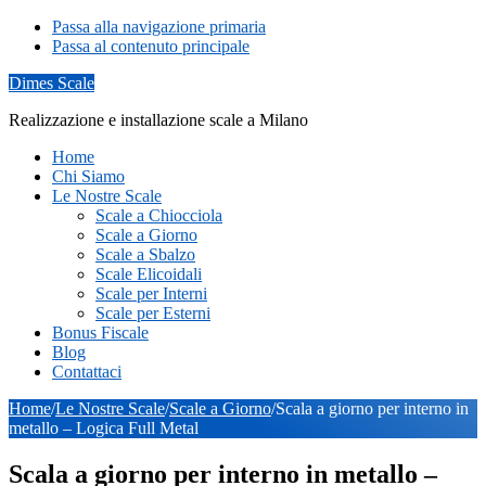
Passa alla navigazione primaria
Passa al contenuto principale
Dimes Scale
Realizzazione e installazione scale a Milano
Home
Chi Siamo
Le Nostre Scale
Scale a Chiocciola
Scale a Giorno
Scale a Sbalzo
Scale Elicoidali
Scale per Interni
Scale per Esterni
Bonus Fiscale
Blog
Contattaci
Home
/
Le Nostre Scale
/
Scale a Giorno
/
Scala a giorno per interno in
metallo – Logica Full Metal
Scala a giorno per interno in metallo –